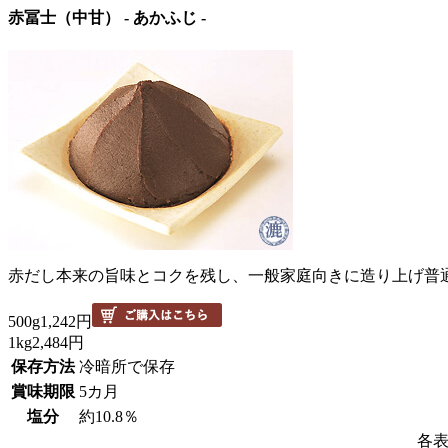
赤冨士（中甘）
- あかふじ -
赤だし本来の旨味とコクを残し、一般家庭向きに造り上げ普
500g
1,242円
1kg
2,484円
保存方法
冷暗所で保存
賞味期限
5カ月
塩分
約10.8％
各