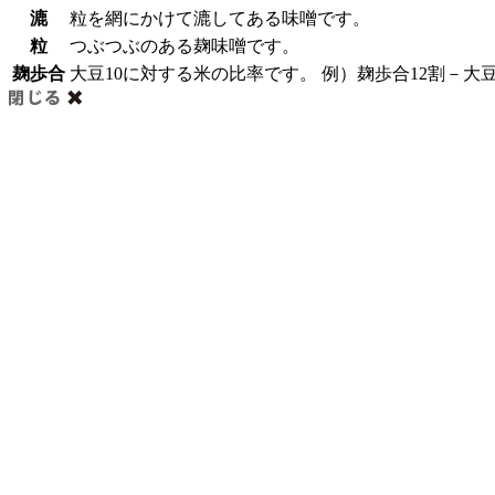
漉
粒を網にかけて漉してある味噌です。
粒
つぶつぶのある麹味噌です。
麹歩合
大豆10に対する米の比率です。 例）麹歩合12割－大