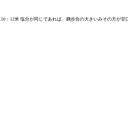
豆10：12米 塩分が同じであれば、麹歩合の大きいみその方が