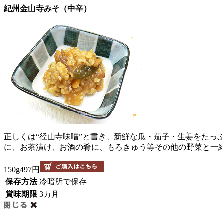
紀州金山寺みそ（中辛）
正しくは“径山寺味噌”と書き、新鮮な瓜・茄子・生姜をたっ
に、お茶漬け、お酒の肴に、もろきゅう等その他の野菜と一
150g
497円
保存方法
冷暗所で保存
賞味期限
3カ月