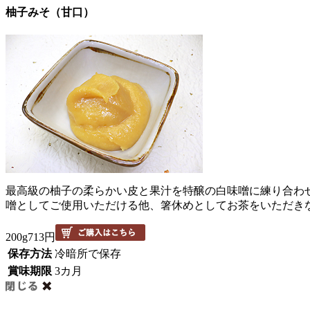
柚子みそ（甘口）
最高級の柚子の柔らかい皮と果汁を特醸の白味噌に練り合わ
噌としてご使用いただける他、箸休めとしてお茶をいただき
200g
713円
保存方法
冷暗所で保存
賞味期限
3カ月