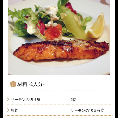
材料 -2人分-
サーモンの切り身
2切
塩麹
サーモンの10％程度