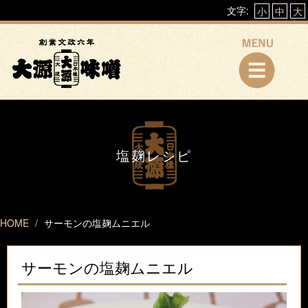
文字:
小
中
大
塩麹レシピ
HOME
サーモンの塩麹ムニエル
サーモンの塩麹ムニエル